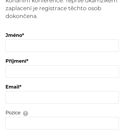
konáním konference. Teprve okamžikem
zaplacení je registrace těchto osob
dokončena.
Jméno
Příjmení
Email
Pozice
?