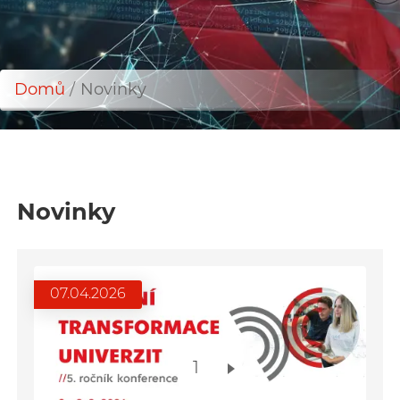
Domů
Novinky
Drobečková
navigace
Novinky
07.04.2026
1