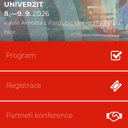
U
N
I
V
E
R
Z
I
T
8
.
—
9
.
9
.
2
0
2
6
v
a
u
l
e
A
r
n
o
š
t
a
z
P
a
r
d
u
b
i
c
U
n
i
v
e
r
z
i
t
y
P
a
r
d
u
b
i
c
e
Program
Registrace
Partneři konference