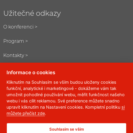
Užitečné odkazy
O konferenci >
Program >
Kontakty >
Informace o cookies
Kliknutím na Souhlasím se vším budou uloženy cookies
Kontakt
funkční, analytické i marketingové - dokážeme vám tak
umožnit pohodlné používání webu, měřit funkčnost našeho
Univerzita Pardubice
webu i vás cílit reklamou. Své preference můžete snadno
upravit kliknutím na Nastavení cookies. Kompletní politiku
si
Centrum informačních technologií a služeb
můžete přečíst zde
.
Studentská 95
532 10 Pardubice
Souhlasím se vším