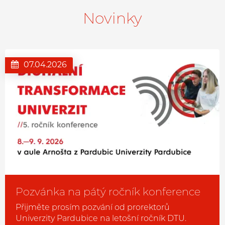
Novinky
07.04.2026
Pozvánka na pátý ročník konference
Přijměte prosím pozvání od prorektorů
Univerzity Pardubice na letošní ročník DTU.