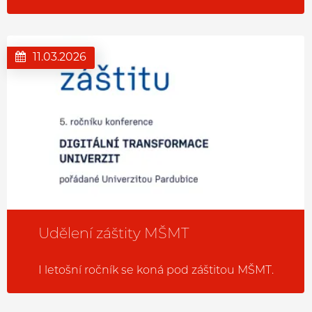
11.03.2026
Udělení záštity MŠMT
I letošní ročník se koná pod záštitou MŠMT.