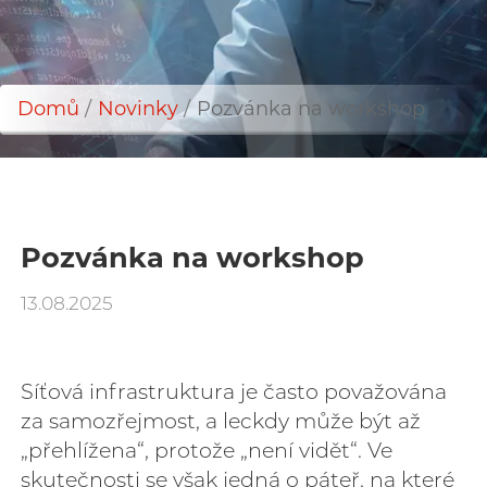
Domů
Novinky
Pozvánka na workshop
Drobečková
navigace
Pozvánka na workshop
13.08.2025
Síťová infrastruktura je často považována
za samozřejmost, a leckdy může být až
„přehlížena“, protože „není vidět“. Ve
skutečnosti se však jedná o páteř, na které